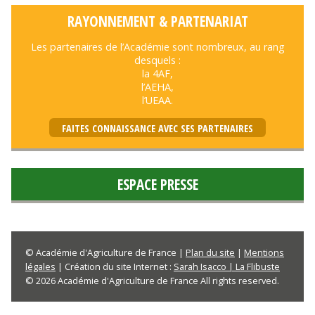
RAYONNEMENT & PARTENARIAT
Les partenaires de l’Académie sont nombreux, au rang
desquels :
la 4AF,
l’AEHA,
l’UEAA.
FAITES CONNAISSANCE AVEC SES PARTENAIRES
ESPACE PRESSE
© Académie d'Agriculture de France |
Plan du site
|
Mentions
légales
| Création du site Internet :
Sarah Isacco | La Flibuste
© 2026 Académie d'Agriculture de France All rights reserved.