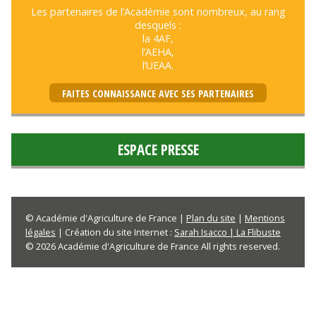
Les partenaires de l’Académie sont nombreux, au rang
desquels :
la 4AF,
l’AEHA,
l’UEAA.
FAITES CONNAISSANCE AVEC SES PARTENAIRES
ESPACE PRESSE
© Académie d'Agriculture de France |
Plan du site
|
Mentions
légales
| Création du site Internet :
Sarah Isacco | La Flibuste
© 2026 Académie d'Agriculture de France All rights reserved.