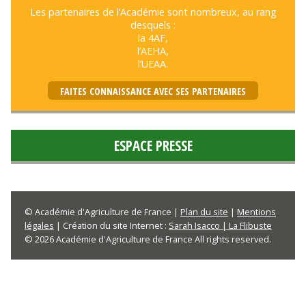
Les partenaires de l’Académie sont nombreux, au rang
desquels :
la 4AF,
l’AEHA,
l’UEAA.
FAITES CONNAISSANCE AVEC SES PARTENAIRES
ESPACE PRESSE
© Académie d'Agriculture de France |
Plan du site
|
Mentions
légales
| Création du site Internet :
Sarah Isacco | La Flibuste
© 2026 Académie d'Agriculture de France All rights reserved.