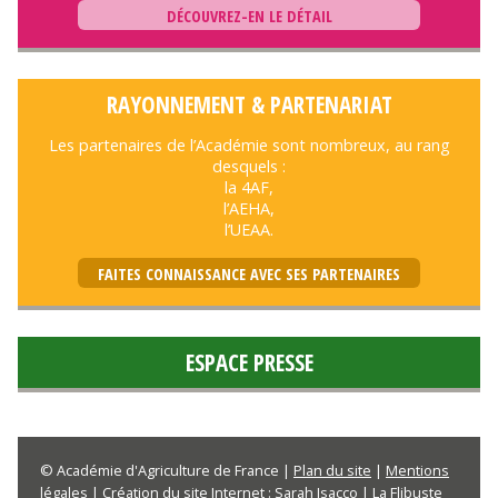
DÉCOUVREZ-EN LE DÉTAIL
RAYONNEMENT & PARTENARIAT
Les partenaires de l’Académie sont nombreux, au rang
desquels :
la 4AF,
l’AEHA,
l’UEAA.
FAITES CONNAISSANCE AVEC SES PARTENAIRES
ESPACE PRESSE
© Académie d'Agriculture de France |
Plan du site
|
Mentions
légales
| Création du site Internet :
Sarah Isacco | La Flibuste